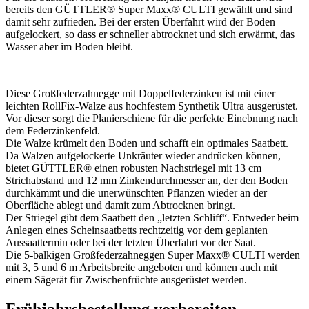
bereits den GÜTTLER® Super Maxx® CULTI gewählt und sind
damit sehr zufrieden. Bei der ersten Überfahrt wird der Boden
aufgelockert, so dass er schneller abtrocknet und sich erwärmt, das
Wasser aber im Boden bleibt.
Diese Großfederzahnegge mit Doppelfederzinken ist mit einer
leichten RollFix-Walze aus hochfestem Synthetik Ultra ausgerüstet.
Vor dieser sorgt die Planierschiene für die perfekte Einebnung nach
dem Federzinkenfeld.
Die Walze krümelt den Boden und schafft ein optimales Saatbett.
Da Walzen aufgelockerte Unkräuter wieder andrücken können,
bietet GÜTTLER® einen robusten Nachstriegel mit 13 cm
Strichabstand und 12 mm Zinkendurchmesser an, der den Boden
durchkämmt und die unerwünschten Pflanzen wieder an der
Oberfläche ablegt und damit zum Abtrocknen bringt.
Der Striegel gibt dem Saatbett den „letzten Schliff“. Entweder beim
Anlegen eines Scheinsaatbetts rechtzeitig vor dem geplanten
Aussaattermin oder bei der letzten Überfahrt vor der Saat.
Die 5-balkigen Großfederzahneggen Super Maxx® CULTI werden
mit 3, 5 und 6 m Arbeitsbreite angeboten und können auch mit
einem Sägerät für Zwischenfrüchte ausgerüstet werden.