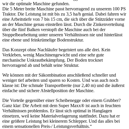
wir die optimale Maschine gefunden.
Die 5 Meter breite Maschine passt hervorragend zu unserem 100 PS
Traktor. Die Leistung ist mit bis zu 3,5 ha/h genial. Dabei fahren wir
eine Arbeitstiefe von 7 bis 15 cm, die sich über die Stützräder vorne
an der Maschine genau einstellen lässt. Durch die Zinkenverteilung
über die fünf Balken verstopft die Maschine auch bei der
Stoppelbearbeitung unter unseren Verhältnissen nie und hinterlässt
eine ebene und feinkrümelige Bodenstruktur.
Das Konzept ohne Nachläufer begeistert uns alle drei. Kein
Verkleben, wenig Maschinengewicht und eine sehr gute
mechanische Unkrautbekämpfung. Der Boden trocknet
hervorragend ab und behält seine Struktur.
Wir können mit der Säkombination anschließend schneller und
weniger tief arbeiten und sparen so Kosten. Und was auch noch
klasse ist: Die schmale Transportbreite (nur 2,40 m) und die äußerst
einfache und sichere Abstellposition der Maschine.
Die Vorteile gegenüber einer Scheibenegge oder einem Grubber?
Ganz klar: Die Arbeit mit dem Super Maxx® ist auch in feuchten
Verhältnissen problemlos. Er lässt sich optimal in Hanglagen
einsetzen, weil keine Materialverlagerung stattfindet. Dazu hat er
eine größere Leistung bei kleinerem Schlepper. Und das alles bei
einem sensationellen Preis-/ Leistungsverhältnis.“